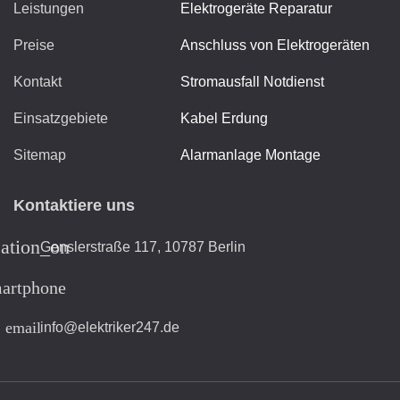
Leistungen
Elektrogeräte Reparatur
Preise
Anschluss von Elektrogeräten
Kontakt
Stromausfall Notdienst
Einsatzgebiete
Kabel Erdung
Sitemap
Alarmanlage Montage
Kontaktiere uns
cation_on
Genslerstraße 117, 10787 Berlin
artphone
email
info@elektriker247.de