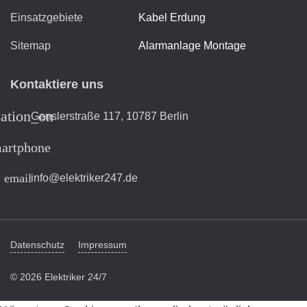
Einsatzgebiete
Kabel Erdung
Sitemap
Alarmanlage Montage
Kontaktiere uns
cation_on
Genslerstraße 117, 10787 Berlin
artphone
email
info@elektriker247.de
Datenschutz
Impressum
© 2026 Elektriker 24/7