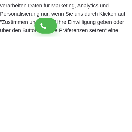
verarbeiten Daten für Marketing, Analytics und
Personalisierung nur, wenn Sie uns durch Klicken auf
"Zustimmen und weiter" Ihre Einwilligung geben oder
über den Button „Cookie Präferenzen setzen“ eine
spezifische Auswahl festlegen. Sie können Ihre
Einwilligung jederzeit mit Wirkung für die Zukunft
widerrufen. Informationen zu den einzelnen
verwendeten Cookies sowie die Widerrufsmöglichkeit
finden Sie in unserer Datenschutzerklärung.
Cookie
Präferenzen setzen
Zustimmen und weiter
Close
Privacy Overview
Wir nutzen Cookies, um Ihnen die bestmögliche