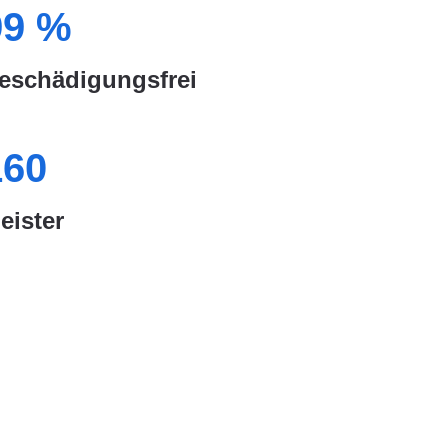
99
%
eschädigungsfrei
160
eister