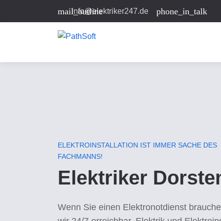
mail_outline
phone_in_talk
info@elektriker247.de
ELEKTROINSTALLATION IST IMMER SACHE DES
FACHMANNS!
Elektriker Dorste
Wenn Sie einen Elektronotdienst brauche
wir 24/7 erreichbar. Elektrik und Elektroins