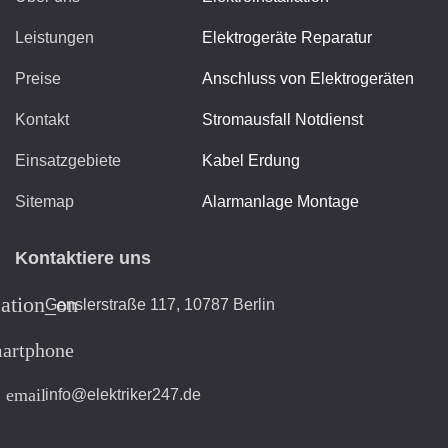
Leistungen
Elektrogeräte Reparatur
Preise
Anschluss von Elektrogeräten
Kontakt
Stromausfall Notdienst
Einsatzgebiete
Kabel Erdung
Sitemap
Alarmanlage Montage
Kontaktiere uns
cation_on
Genslerstraße 117, 10787 Berlin
artphone
email
info@elektriker247.de