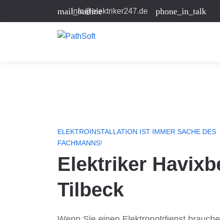
mail_outline
phone_in_talk
info@elektriker247.de
ELEKTROINSTALLATION IST IMMER SACHE DES
FACHMANNS!
Elektriker Havixb
Tilbeck
Wenn Sie einen Elektronotdienst brauche