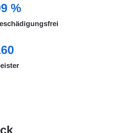
99
%
eschädigungsfrei
160
eister
eck