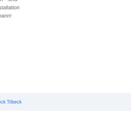
tallation
mann!
ck Tilbeck