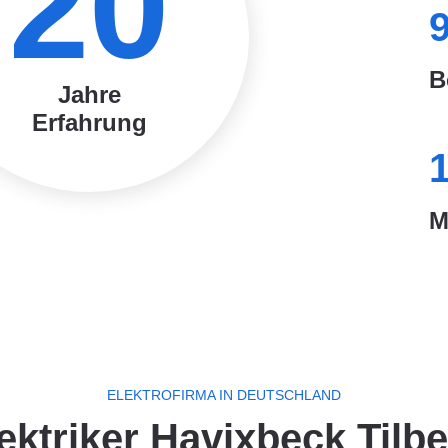
20
B
Jahre
Erfahrung
M
ELEKTROFIRMA IN DEUTSCHLAND
ektriker Havixbeck Tilb