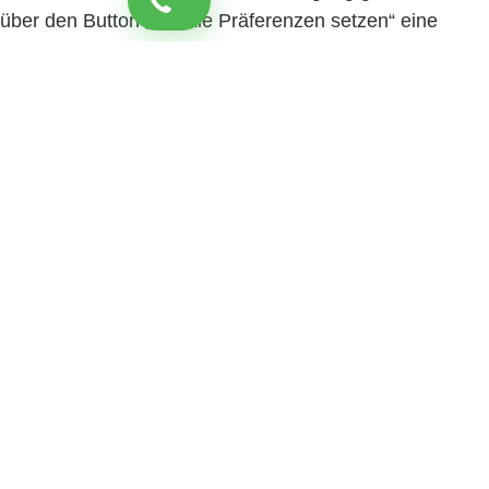
über den Button „Cookie Präferenzen setzen“ eine
spezifische Auswahl festlegen. Sie können Ihre
Einwilligung jederzeit mit Wirkung für die Zukunft
widerrufen. Informationen zu den einzelnen
verwendeten Cookies sowie die Widerrufsmöglichkeit
finden Sie in unserer Datenschutzerklärung.
Cookie
Präferenzen setzen
Zustimmen und weiter
Close
Privacy Overview
Wir nutzen Cookies, um Ihnen die bestmögliche
Nutzung unserer Webseite zu ermöglichen und unsere
Kommunikation mit Ihnen zu verbessern. Treffen Sie
hier Ihre persönliche Präferenz: