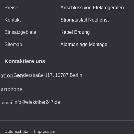
Preise
Anschluss von Elektrogeräten
Kontakt
Stromausfall Notdienst
Einsatzgebiete
Kabel Erdung
Sitemap
Alarmanlage Montage
Kontaktiere uns
cation_on
Genslerstraße 117, 10787 Berlin
artphone
email
info@elektriker247.de
Datenschutz
Impressum