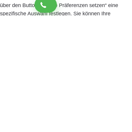
über den Button „Cookie Präferenzen setzen“ eine
spezifische Auswahl festlegen. Sie können Ihre
Einwilligung jederzeit mit Wirkung für die Zukunft
widerrufen. Informationen zu den einzelnen
verwendeten Cookies sowie die Widerrufsmöglichkeit
finden Sie in unserer Datenschutzerklärung.
Cookie
Präferenzen setzen
Zustimmen und weiter
Close
Privacy Overview
Wir nutzen Cookies, um Ihnen die bestmögliche
Nutzung unserer Webseite zu ermöglichen und unsere
Kommunikation mit Ihnen zu verbessern. Treffen Sie
hier Ihre persönliche Präferenz: