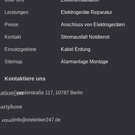
Leistungen
Elektrogeräte Reparatur
Preise
Anschluss von Elektrogeräten
Kontakt
Stromausfall Notdienst
Einsatzgebiete
Kabel Erdung
Sitemap
Alarmanlage Montage
Kontaktiere uns
cation_on
Genslerstraße 117, 10787 Berlin
artphone
email
info@elektriker247.de