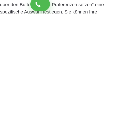
über den Button „Cookie Präferenzen setzen“ eine
spezifische Auswahl festlegen. Sie können Ihre
Einwilligung jederzeit mit Wirkung für die Zukunft
widerrufen. Informationen zu den einzelnen
verwendeten Cookies sowie die Widerrufsmöglichkeit
finden Sie in unserer Datenschutzerklärung.
Cookie
Präferenzen setzen
Zustimmen und weiter
Close
Privacy Overview
Wir nutzen Cookies, um Ihnen die bestmögliche
Nutzung unserer Webseite zu ermöglichen und unsere
Kommunikation mit Ihnen zu verbessern. Treffen Sie
hier Ihre persönliche Präferenz: