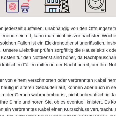
 jederzeit ausfallen, unabhängig von den Öffnungszeite
enende eintritt, kann man nicht bis zur nächsten Woche
n solchen Fällen ist ein Elektronotdienst unerlässlich, i
d. Unsere Elektriker prüfen sorgfältig die Hauselektrik o
 Kosten für den Notdienst sind höher, da Nachtpauschal
kritischen Fällen mitten in der Nacht bereit, um Ihre Not
 von einem verschmorten oder verbrannten Kabel herrühr
n häufig in älteren Gebäuden auf, können aber auch in s
em der Geruch wahrnehmbar ist, nicht unbeaufsichtigt la
hre Sinne und hören Sie, ob es eventuell knistert. Es k
nn ein verbranntes Kabel einen Kurzschluss verursacht. 