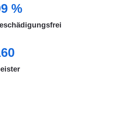
99
%
eschädigungsfrei
160
eister