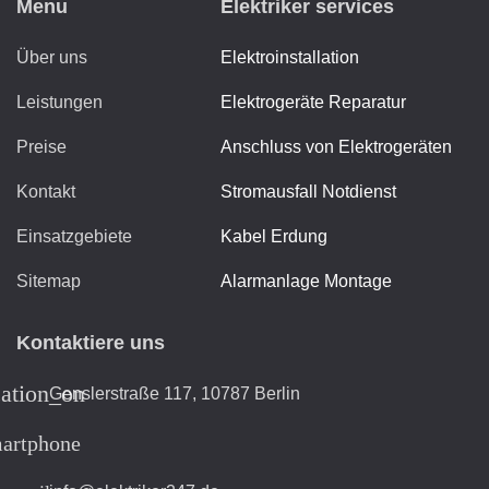
Menu
Elektriker services
Über uns
Elektroinstallation
Leistungen
Elektrogeräte Reparatur
Preise
Anschluss von Elektrogeräten
Kontakt
Stromausfall Notdienst
Einsatzgebiete
Kabel Erdung
Sitemap
Alarmanlage Montage
Kontaktiere uns
cation_on
Genslerstraße 117, 10787 Berlin
artphone