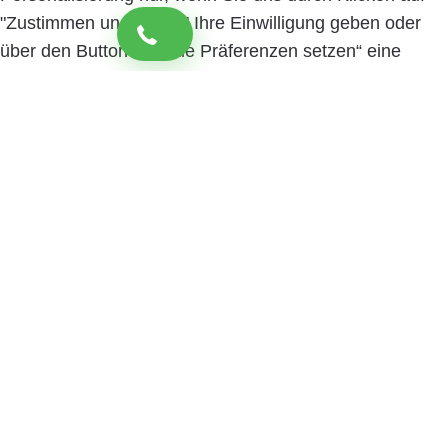
"Zustimmen und weiter" Ihre Einwilligung geben oder
über den Button „Cookie Präferenzen setzen“ eine
spezifische Auswahl festlegen. Sie können Ihre
Einwilligung jederzeit mit Wirkung für die Zukunft
widerrufen. Informationen zu den einzelnen
verwendeten Cookies sowie die Widerrufsmöglichkeit
finden Sie in unserer Datenschutzerklärung.
Cookie
Präferenzen setzen
Zustimmen und weiter
Close
Privacy Overview
Wir nutzen Cookies, um Ihnen die bestmögliche
Nutzung unserer Webseite zu ermöglichen und unsere
Kommunikation mit Ihnen zu verbessern. Treffen Sie