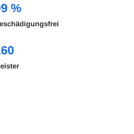
99
%
eschädigungsfrei
160
eister