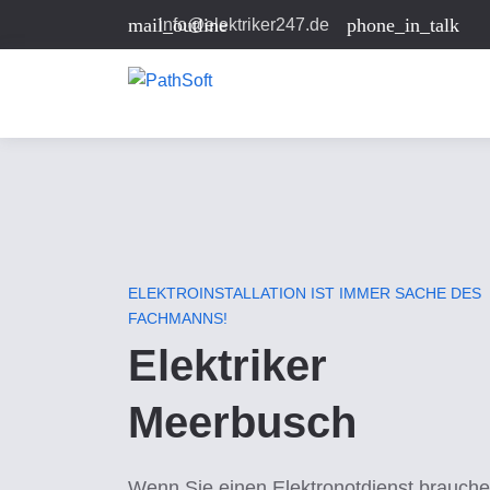
mail_outline
phone_in_talk
info@elektriker247.de
ELEKTROINSTALLATION IST IMMER SACHE DES
FACHMANNS!
Elektriker
Meerbusch
Wenn Sie einen Elektronotdienst brauche