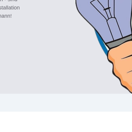
tallation
mann!