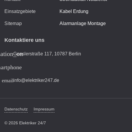
Einsatzgebiete
Kabel Erdung
Sitemap
Alarmanlage Montage
Kontaktiere uns
cation_on
Genslerstraße 117, 10787 Berlin
artphone
email
info@elektriker247.de
Datenschutz
Impressum
© 2026 Elektriker 24/7