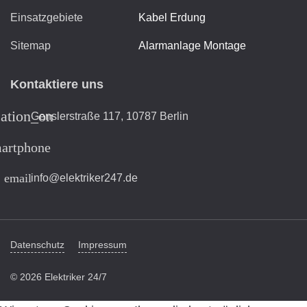
Einsatzgebiete
Kabel Erdung
Sitemap
Alarmanlage Montage
Kontaktiere uns
cation_on
Genslerstraße 117, 10787 Berlin
artphone
email
info@elektriker247.de
Datenschutz
Impressum
© 2026 Elektriker 24/7