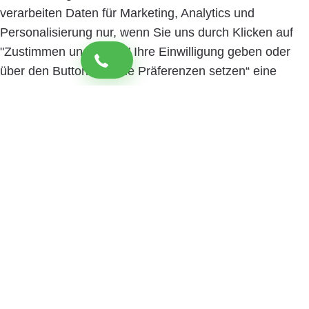
verarbeiten Daten für Marketing, Analytics und
Personalisierung nur, wenn Sie uns durch Klicken auf
"Zustimmen und weiter" Ihre Einwilligung geben oder
über den Button „Cookie Präferenzen setzen“ eine
spezifische Auswahl festlegen. Sie können Ihre
Einwilligung jederzeit mit Wirkung für die Zukunft
widerrufen. Informationen zu den einzelnen
verwendeten Cookies sowie die Widerrufsmöglichkeit
finden Sie in unserer Datenschutzerklärung.
Cookie
Präferenzen setzen
Zustimmen und weiter
Close
Privacy Overview
Wir nutzen Cookies, um Ihnen die bestmögliche