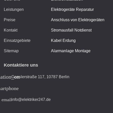
Leistungen
Elektrogeräte Reparatur
Preise
Anschluss von Elektrogeräten
Kontakt
Stromausfall Notdienst
Einsatzgebiete
Kabel Erdung
Sitemap
Alarmanlage Montage
Kontaktiere uns
cation_on
Genslerstraße 117, 10787 Berlin
artphone
email
info@elektriker247.de