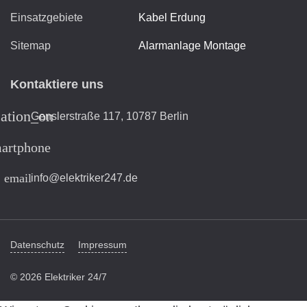
Einsatzgebiete
Kabel Erdung
Sitemap
Alarmanlage Montage
Kontaktiere uns
cation_on
Genslerstraße 117, 10787 Berlin
artphone
email
info@elektriker247.de
Datenschutz
Impressum
© 2026 Elektriker 24/7