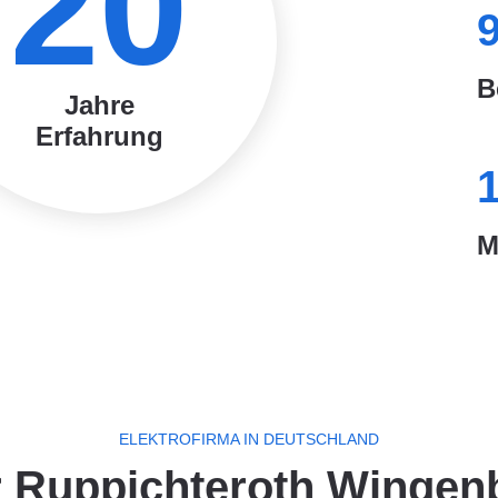
20
B
Jahre
Erfahrung
M
ELEKTROFIRMA IN DEUTSCHLAND
er Ruppichteroth Wingen