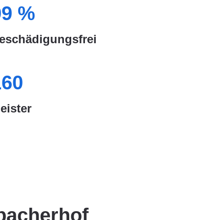
99
%
eschädigungsfrei
160
eister
bacherhof