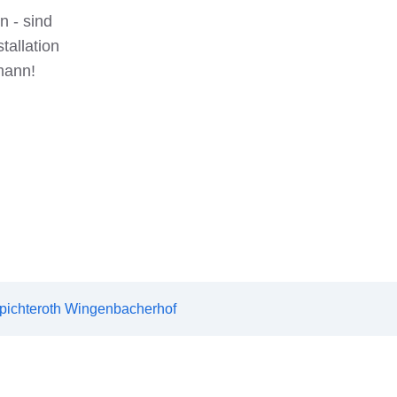
n - sind
tallation
mann!
pichteroth Wingenbacherhof