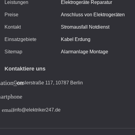
Leistungen
Elektrogeräte Reparatur
Preise
Anschluss von Elektrogeräten
Kontakt
Stromausfall Notdienst
Einsatzgebiete
Kabel Erdung
Sitemap
Alarmanlage Montage
Kontaktiere uns
cation_on
Genslerstraße 117, 10787 Berlin
artphone
email
info@elektriker247.de