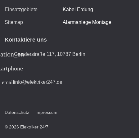
Einsatzgebiete
Kabel Erdung
Sitemap
Alarmanlage Montage
Kontaktiere uns
cation_on
Genslerstraße 117, 10787 Berlin
artphone
email
info@elektriker247.de
Datenschutz
Impressum
© 2026 Elektriker 24/7