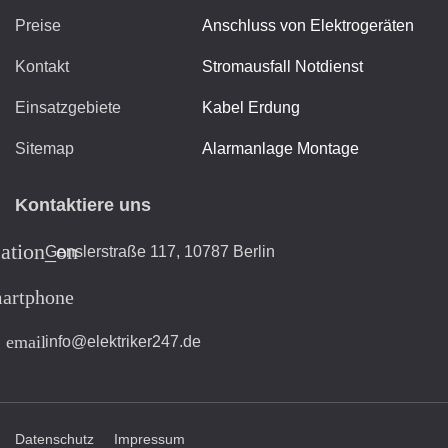
Preise
Anschluss von Elektrogeräten
Kontakt
Stromausfall Notdienst
Einsatzgebiete
Kabel Erdung
Sitemap
Alarmanlage Montage
Kontaktiere uns
cation_on
Genslerstraße 117, 10787 Berlin
artphone
email
info@elektriker247.de
Datenschutz
Impressum