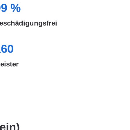
99
%
eschädigungsfrei
160
eister
ein)