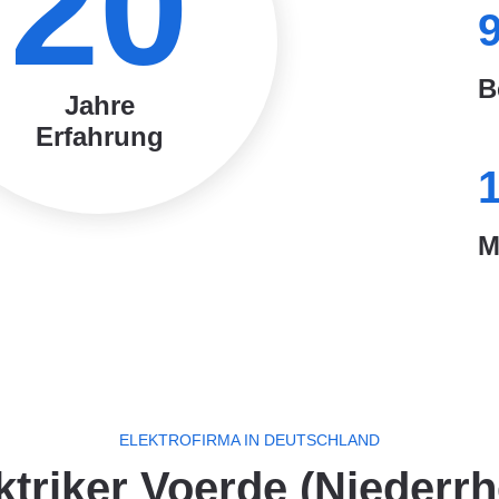
20
B
Jahre
Erfahrung
M
ELEKTROFIRMA IN DEUTSCHLAND
ktriker Voerde (Niederrh