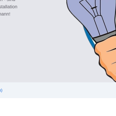
tallation
mann!
n)