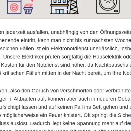
 jederzeit ausfallen, unabhängig von den Öffnungszeite
enende eintritt, kann man nicht bis zur nächsten Woche
n solchen Fällen ist ein Elektronotdienst unerlässlich, i
d. Unsere Elektriker prüfen sorgfältig die Hauselektrik o
 Kosten für den Notdienst sind höher, da Nachtpauschal
kritischen Fällen mitten in der Nacht bereit, um Ihre Not
n, also den Geruch von verschmorten oder verbrannten 
iger in Altbauten auf, können aber auch in neueren Gebäu
aufsichtigt lassen und auf keinen Fall ins Bett gehen und
 möglicherweise ein Feuer knistert. Oft springt die Sic
luss auslöst. Dadurch liegt keine Spannung mehr auf der