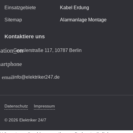
Einsatzgebiete
Kabel Erdung
Sitemap
Alarmanlage Montage
Kontaktiere uns
cation_on
Genslerstraße 117, 10787 Berlin
artphone
email
info@elektriker247.de
Datenschutz
Impressum
© 2026 Elektriker 24/7