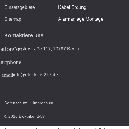
Einsatzgebiete
Kabel Erdung
Sitemap
Alarmanlage Montage
Kontaktiere uns
cation_on
Genslerstraße 117, 10787 Berlin
artphone
email
info@elektriker247.de
Datenschutz
Impressum
© 2026 Elektriker 24/7