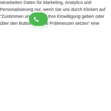
verarbeiten Daten für Marketing, Analytics und
Personalisierung nur, wenn Sie uns durch Klicken auf
"Zustimmen und weiter" Ihre Einwilligung geben oder
über den Button „Cookie Präferenzen setzen“ eine
spezifische Auswahl festlegen. Sie können Ihre
Einwilligung jederzeit mit Wirkung für die Zukunft
widerrufen. Informationen zu den einzelnen
verwendeten Cookies sowie die Widerrufsmöglichkeit
finden Sie in unserer Datenschutzerklärung.
Cookie
Präferenzen setzen
Zustimmen und weiter
Close
Privacy Overview
Wir nutzen Cookies, um Ihnen die bestmögliche